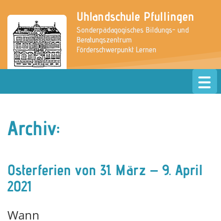
Uhlandschule Pfullingen
Sonderpädagogisches Bildungs- und
Beratungszentrum
Förderschwerpunkt Lernen
» zur Website der Grundschule
Archiv:
Osterferien von 31. März – 9. April
2021
Wann