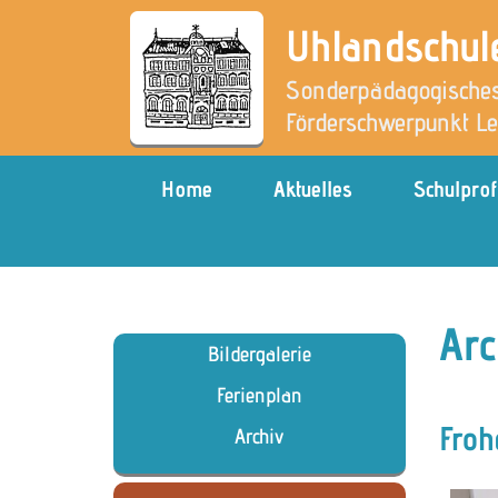
Uhlandschul
Sonderpädagogisches
Förderschwerpunkt L
Home
Aktuelles
Schulprof
Arc
Bildergalerie
Ferienplan
Froh
Archiv