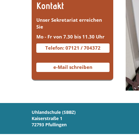
Kontakt
Unser Sekretariat erreichen
Sie
Mo - Fr von 7.30 bis 11.30 Uhr
Telefon: 07121 / 704372
e-Mail schreiben
Uhlandschule (SBBZ)
Kaiserstraße 1
72793 Pfullingen