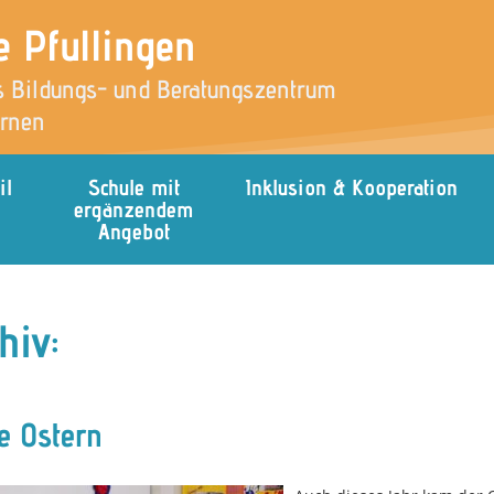
e Pfullingen
 Bildungs- und Beratungszentrum
ernen
il
Schule mit
Inklusion & Kooperation
ergänzendem
Angebot
hiv:
e Ostern