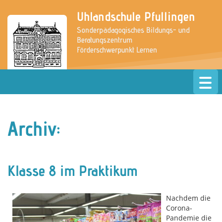
Uhlandschule Pfullingen
Sonderpädagogisches Bildungs- und
Beratungszentrum
Förderschwerpunkt Lernen
» zur Website der Grundschule
Archiv:
Klasse 8 im Praktikum
Nachdem die
Corona-
Pandemie die