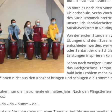
Bumm – da – da – bumm –
So tönte es nach den Som
Uhlandschule. Sechs Woche
des SBBZ Trommelunterrich
unsere Schulsozialarbeiter
Musik-Werkstatt in Reutlin
Von der ersten Stunde an 
Übungen und dem Zusammen
entschieden werden, wer vo
oder Serdar, der die Schüle
Leistungen inspirieren kon
Schon nach wenigen Stund
das Dachgeschoss. Tempo h
bald kein Problem mehr. Se
*innen nicht aus den Konzept bringen und schlugen die Trommeln 
ruhen nun die Instrumente ein halbes Jahr. Nach den Pfingstferie
os:
da – da – bumm – da …
rd die Abschlussfeier mit einer Trommel-Aufführung vorbereitet. All