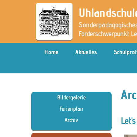
Uhlandschul
Sonderpädagogisches
Förderschwerpunkt L
Home
Aktuelles
Schulprof
Arc
Bildergalerie
Ferienplan
Let’s
Archiv