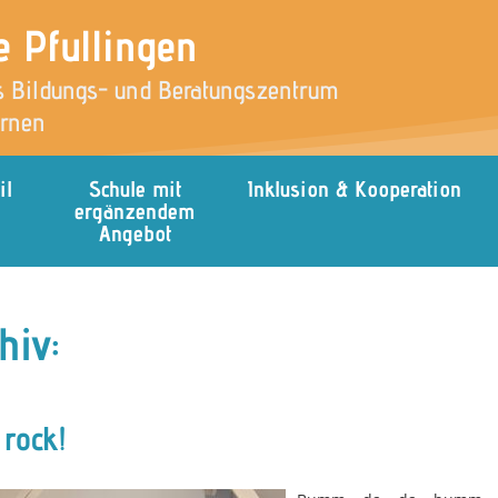
e Pfullingen
 Bildungs- und Beratungszentrum
ernen
il
Schule mit
Inklusion & Kooperation
ergänzendem
Angebot
hiv:
 rock!