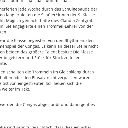
 da … bumm – da – da – bumm – da …
merferien jede Woche durch das Schulgebäude der
n lang erhielten die Schüler*innen der 9. Klasse
t. Möglich gemacht hatte dies Claudia Zentgraf,
in. Sie engagierte einen Trommel-Lehrer von der
gen.
war die Klasse begeistert von den Rhythmen, den
spiel der Congas. Es kann an dieser Stelle nicht
n beiden das größere Talent besitzt: Die Klasse
r begeistern und Stück für Stück zu tollen
nte.
en schallten die Trommeln im Gleichklang durch
alten oder den Einsatz nicht verpassen waren
lbst von eingestreuten Soli ließen sich die
weiter im Takt.
n werden die Congas abgestaubt und dann geht es
e sind sehr zuversichtlich, dass dies ein voller