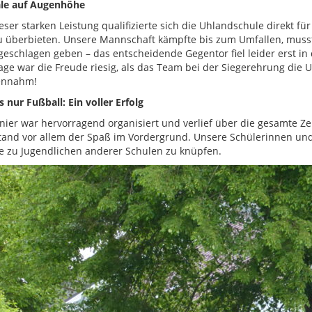
ale auf Augenhöhe
eser starken Leistung qualifizierte sich die Uhlandschule direkt f
 überbieten. Unsere Mannschaft kämpfte bis zum Umfallen, musst
eschlagen geben – das entscheidende Gegentor fiel leider erst in
age war die Freude riesig, als das Team bei der Siegerehrung die U
ennahm!
 nur Fußball: Ein voller Erfolg
nier war hervorragend organisiert und verlief über die gesamte Ze
stand vor allem der Spaß im Vordergrund. Unsere Schülerinnen und
e zu Jugendlichen anderer Schulen zu knüpfen.