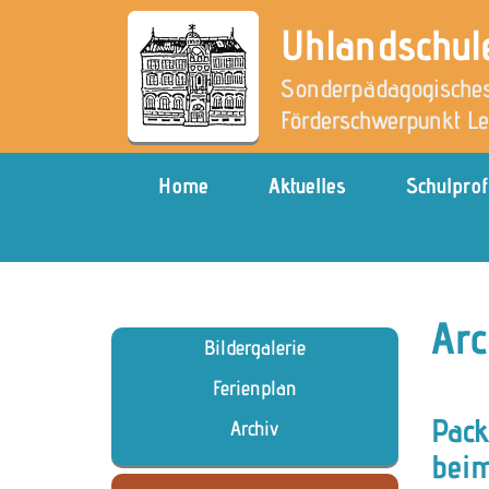
Uhlandschul
Sonderpädagogisches
Förderschwerpunkt L
Home
Aktuelles
Schulprof
Arc
Bildergalerie
Ferienplan
Pack
Archiv
beim