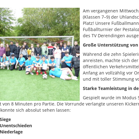
Am vergangenen Mittwoch, 
(Klassen 7–9) der Uhlandsc
Platz! Unsere Fußballmann
Fußballturnier der Pestal
des TV Derendingen ausge
Große Unterstützung von 
Während die zehn Spieleri
anreisten, machte sich de
öffentlichen Verkehrsmitt
Anfang an vollzählig vor O
und mit toller Stimmung v
Starke Teamleistung in d
Gespielt wurde im Modus 5 
it von 8 Minuten pro Partie. Die Vorrunde verlangte unseren Kicker
 konnte sich absolut sehen lassen:
 Siege
 Unentschieden
 Niederlage