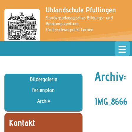
Uhlandschule Pfullingen
Sonderpädagogisches Bildungs- und
Beratungszentrum
Förderschwerpunkt Lernen
» zur Website der Grundschule
Archiv:
Bildergalerie
Ferienplan
IMG_8666
Archiv
Kontakt