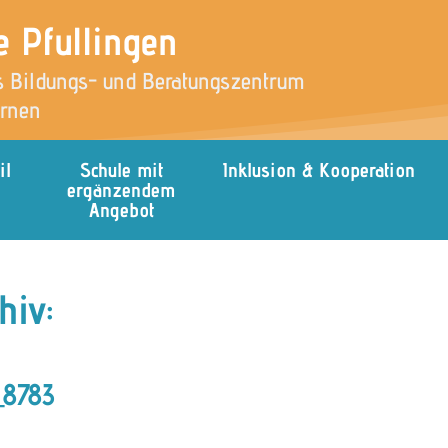
e Pfullingen
 Bildungs- und Beratungszentrum
ernen
il
Schule mit
Inklusion & Kooperation
ergänzendem
Angebot
hiv:
8783