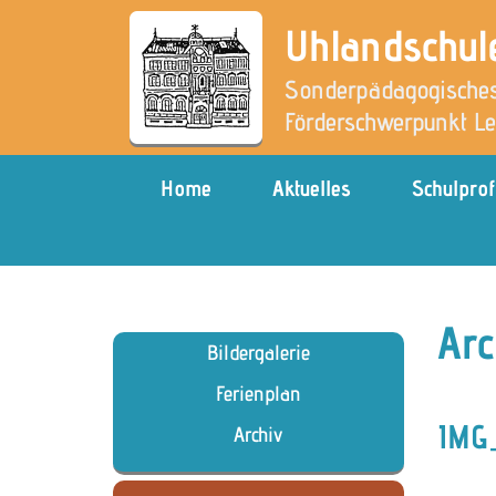
Uhlandschul
Sonderpädagogisches
Förderschwerpunkt L
Home
Aktuelles
Schulprof
Arc
Bildergalerie
Ferienplan
IMG_
Archiv