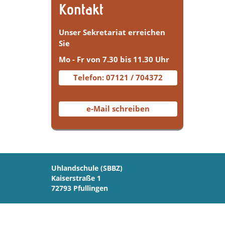
Kontakt
Unser Sekretariat erreichen
Sie
Mo - Fr von 7.30 bis 11.30 Uhr
Telefon: 07121 / 704372
e-Mail schreiben
Uhlandschule (SBBZ)
Kaiserstraße 1
72793 Pfullingen