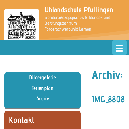
Uhlandschule Pfullingen
Sonderpädagogisches Bildungs- und
Beratungszentrum
Förderschwerpunkt Lernen
» zur Website der Grundschule
Archiv:
Bildergalerie
Ferienplan
IMG_8808
Archiv
Kontakt